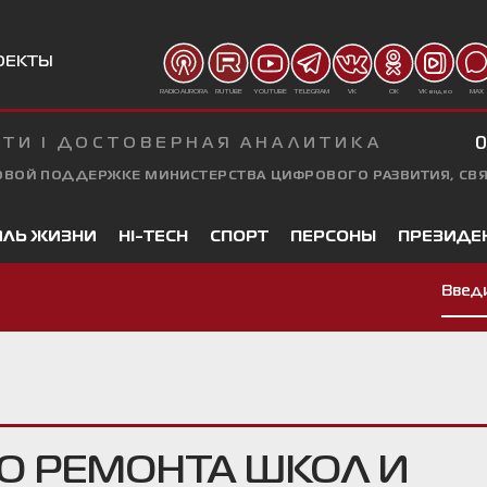
ОЕКТЫ
YOUTUBE
TELEGRAM
VK
OK
RADIO AURORA
RUTUBE
VK видео
MAX
ТИ I ДОСТОВЕРНАЯ АНАЛИТИКА
0
ОВОЙ ПОДДЕРЖКЕ МИНИСТЕРСТВА ЦИФРОВОГО РАЗВИТИЯ, СВ
ИЛЬ ЖИЗНИ
HI-TECH
СПОРТ
ПЕРСОНЫ
ПРЕЗИДЕ
О РЕМОНТА ШКОЛ И