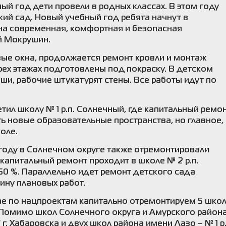
ый год дети провели в родных классах. В этом году
ий сад. Новый учебный год ребята начнут в
на современная, комфортная и безопасная
ей Мокрушин.
вые окна, продолжается ремонт кровли и монтаж
рех этажах подготовлены под покраску. В детском
ши, рабочие штукатурят стены. Все работы идут по
тил школу № 1 р.п. Солнечный, где капитальный ремо
ь новые образовательные пространства, но главное,
коле.
году в Солнечном округе также отремонтировали
у капитальный ремонт проходит в школе № 2 р.п.
 50 %. Параллельно идет ремонт детского сада
ину плановых работ.
ае по нацпроектам капитально отремонтируем 5 школ
 Помимо школ Солнечного округа и Амурского района
. Хабаровска и двух школ района имени Лазо – № 1 р